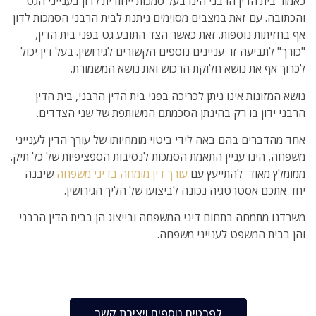
כאמור בית הדין הרבני הינו בעל סמכות ייחודית לדון בענייני הגט
והכתובה. עם זאת במצבים מסוימים ניתנת לבית הרבני הסמכות לדון
אף בחזיתות נוספות. זאת כאשר הצד התובע גט בפני בית הדין,
"כורך" לתביעה זו עניינים נוספים הקשורים לגירושין. בעל דין יכול
לכרוך אף את נושא חלוקת הרכוש ואת נושא המשמורת.
נושא המזונות אינו ניתן לכריכה בפני בית הדין הרבני, בית הדין
הרבני ידון בו רק בהינתן הסכמתם המשותפת של שני הצדדים.
אחד מהדברים בהם באה לידי ביטוי מומחיותו של עורך הדין לענייני
משפחה, הינו עניין התאמת הסמכות לנסיבות הספציפיות של כל תיק.
ממומלץ מאוד להתייעץ עם
עורך דין מומחה בדיני משפחה
שיבנה
יחד אתכם אסטרטגיה נכונה לביצועו של הליך הגירושין.
משרדנו מתמחה בתחום דיני המשפחה ובייצוג הן בבית הדין הרבני
והן בבית המשפט לענייני משפחה.
לפרטים נוספים ויצירת קשר