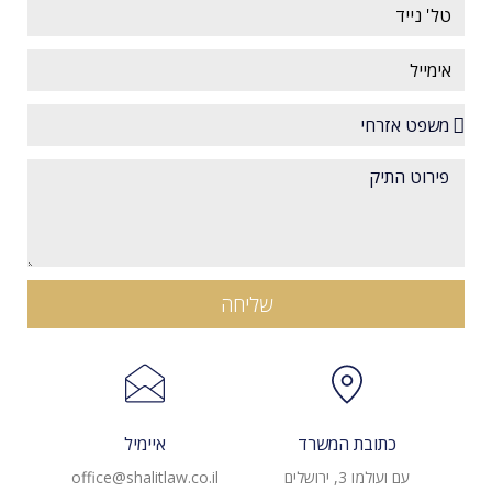
טל' נייד
אימייל
בחרו את נושא התיק
שליחה
כתובת המשרד
איימיל
עם ועולמו 3, ירושלים
office@shalitlaw.co.il